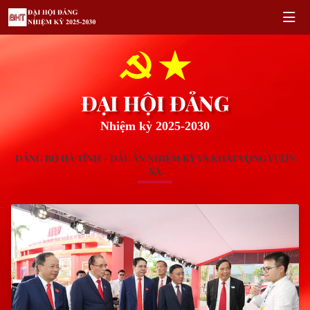
ĐẠI HỘI ĐẢNG
Nhiệm kỳ 2025-2030
ĐẢNG BỘ HÀ TĨNH - DẤU ẤN NHIỆM KỲ VÀ KHÁT VỌNG VƯƠN
XA