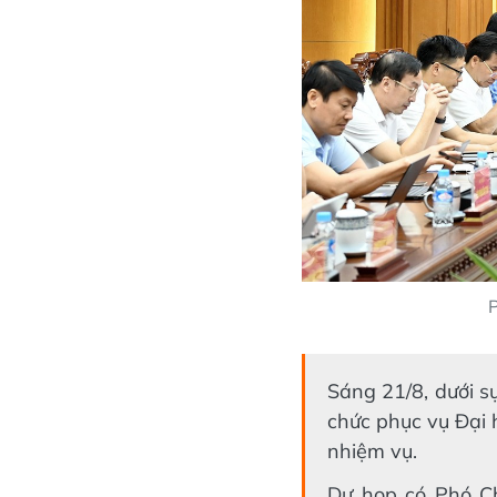
P
Sáng 21/8, dưới s
chức phục vụ Đại 
nhiệm vụ.
Dự họp có Phó C