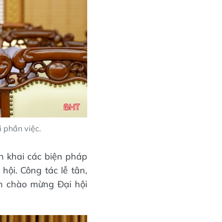
 phần việc.
ển khai các biện pháp
hội. Công tác lễ tân,
án chào mừng Đại hội