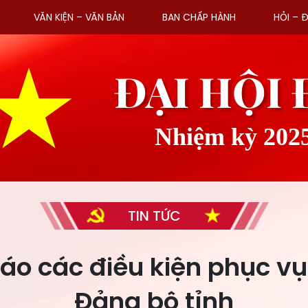
VĂN KIỆN – VĂN BẢN
BAN CHẤP HÀNH
HỎI – 
ĐẠI HỘI
Nhiệm kỳ 202
TIN TỨC
áo các điều kiện phục vụ 
Đảng bộ tỉnh