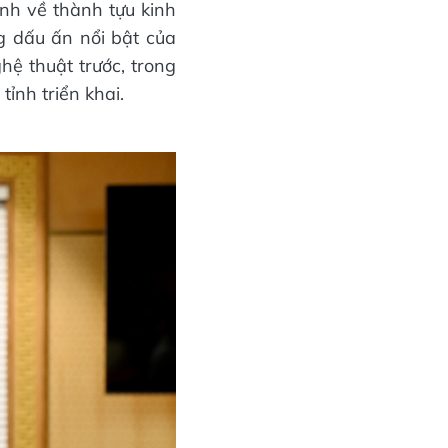
nh về thành tựu kinh
g dấu ấn nổi bật của
hệ thuật trước, trong
ỉnh triển khai.