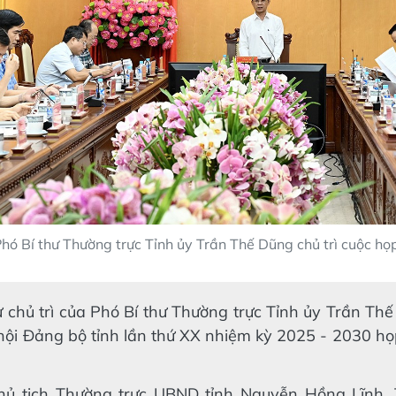
hó Bí thư Thường trực Tỉnh ủy Trần Thế Dũng chủ trì cuộc họ
ự chủ trì của Phó Bí thư Thường trực Tỉnh ủy Trần Th
hội Đảng bộ tỉnh lần thứ XX nhiệm kỳ 2025 - 2030 họp
hủ tịch Thường trực UBND tỉnh Nguyễn Hồng Lĩnh,