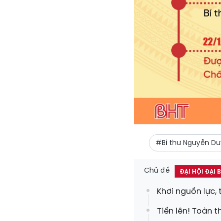
#Bí thư Nguyễn D
Chủ đề
ĐẠI HỘI ĐẠI
Khơi nguồn lực,
Tiến lên! Toàn t