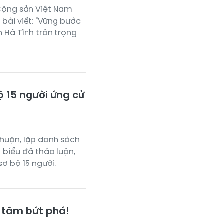
Cộng sản Việt Nam
 bài viết: "Vững bước
h Hà Tĩnh trân trọng
ộ 15 người ứng cử
 thuận, lập danh sách
 biểu đã thảo luận,
sơ bộ 15 người.
t tâm bứt phá!