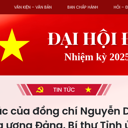
VĂN KIỆN – VĂN BẢN
BAN CHẤP HÀNH
HỎI – 
ĐẠI HỘI
Nhiệm kỳ 202
TIN TỨC
ác của đồng chí Nguyễn 
 ương Đảng, Bí thư Tỉnh 