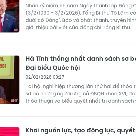
Nhân kỷ niệm 96 năm Ngày thành lập Đảng 
(3/2/1930 – 3/2/2026), Tổng Bí thư Tô Lâm có
dưới cờ Đảng". Báo và phát thanh, truyền hìn
giới thiệu bài viết của đồng chí Tổng Bí thư.
Hà Tĩnh thống nhất danh sách sơ b
Đại biểu Quốc hội
02/02/2026 03:27
Tại hội nghị hiệp thương lần thứ hai để thỏa
sơ bộ những người ứng cử ĐBQH khóa XVI, đại
thỏa thuận và biểu quyết nhất trí danh sách 
Khơi nguồn lực, tạo động lực, quyế