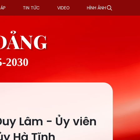
ĐÁP
TIN TỨC
VIDEO
HÌNH ẢNH
 ĐẢNG
5-2030
Duy Lâm - Ủy viên
ủy Hà Tĩnh