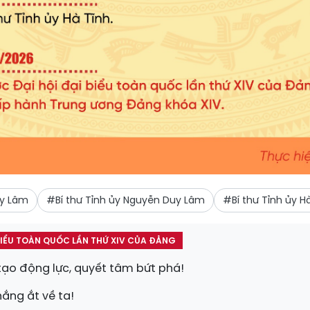
uy Lâm
#Bí thư Tỉnh ủy Nguyễn Duy Lâm
#Bí thư Tỉnh ủy 
 BIỂU TOÀN QUỐC LẦN THỨ XIV CỦA ĐẢNG
 tạo động lực, quyết tâm bứt phá!
hắng ắt về ta!