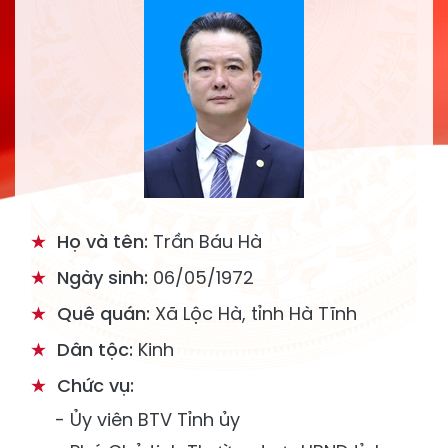
Họ và tên:
Trần Báu Hà
Ngày sinh:
06/05/1972
Quê quán:
Xã Lộc Hà, tỉnh Hà Tĩnh
Dân tộc:
Kinh
Chức vụ:
- Ủy viên BTV Tỉnh ủy