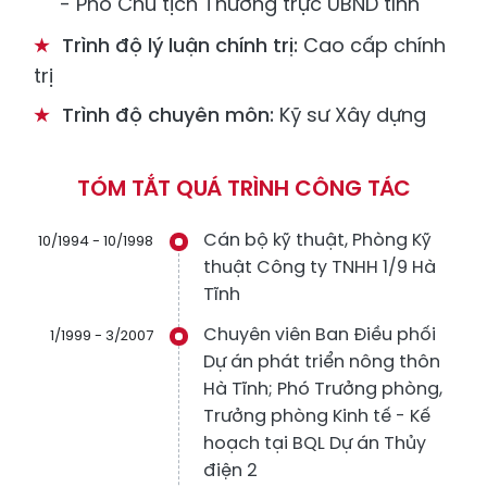
- Phó Chủ tịch Thường trực UBND tỉnh
Trình độ lý luận chính trị:
Cao cấp chính
trị
Trình độ chuyên môn:
Kỹ sư Xây dựng
TÓM TẮT QUÁ TRÌNH CÔNG TÁC
Cán bộ kỹ thuật, Phòng Kỹ
10/1994 - 10/1998
thuật Công ty TNHH 1/9 Hà
Tĩnh
Chuyên viên Ban Điều phối
1/1999 - 3/2007
Dự án phát triển nông thôn
Hà Tĩnh; Phó Trưởng phòng,
Trưởng phòng Kinh tế - Kế
hoạch tại BQL Dự án Thủy
điện 2