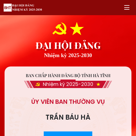
ĐẠI HỘI ĐẢNG
Nhiệm kỳ 2025-2030
BAN CHẤP HÀNH ĐẢNG BỘ TỈNH HÀ TĨNH
Nhiệm kỳ 2025-2030
ỦY VIÊN BAN THƯỜNG VỤ
TRẦN BÁU HÀ