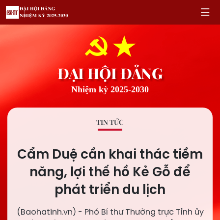
ĐẠI HỘI ĐẢNG
Nhiệm kỳ 2025-2030
TIN TỨC
Cẩm Duệ cần khai thác tiềm
năng, lợi thế hồ Kẻ Gỗ để
phát triển du lịch
(Baohatinh.vn) - Phó Bí thư Thường trực Tỉnh ủy