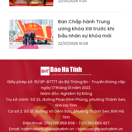
22/01/2026 11:20
Ban Chấp hành Trung
ương khóa XIII trước khi
bầu nhân sự khóa mới
22/01/2026 10:09
Giấy phép số: 15/GP-BTTTT do Bộ Thông tin - Truyền thông cấp
ngày 17 tháng 01 năm 2022.
Giám đốc: Nghiêm Sỹ Đống
Trụ sở chính: Số 22, đường Phan Đình Phùng, phường Thành Sen,
tỉnh Hà Tĩnh
Cơ sở 2: Số 01, đường Võ Liêm Sơn, phường Thành Sen, tỉnh Hà
Tĩnh
Điện thoại: (023)95.858.608 - (023)93.693.427
Email:
hatinhdientu@baohatinh.vn
-
toasoan@baohatinh.vn