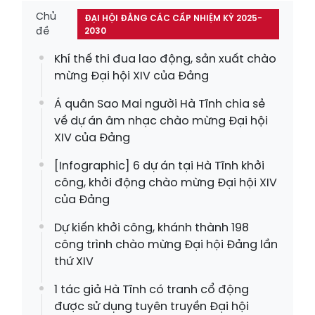
Chủ
ĐẠI HỘI ĐẢNG CÁC CẤP NHIỆM KỲ 2025-
đề
2030
Khí thế thi đua lao động, sản xuất chào
mừng Đại hội XIV của Đảng
Á quân Sao Mai người Hà Tĩnh chia sẻ
về dự án âm nhạc chào mừng Đại hội
XIV của Đảng
[Infographic] 6 dự án tại Hà Tĩnh khởi
công, khởi động chào mừng Đại hội XIV
của Đảng
Dự kiến khởi công, khánh thành 198
công trình chào mừng Đại hội Đảng lần
thứ XIV
1 tác giả Hà Tĩnh có tranh cổ động
được sử dụng tuyên truyền Đại hội