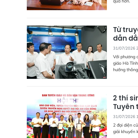
quả hơn.
Từ tru
dẫn dắ
31/07/2026 
Với phương c
giáo Hà Tĩnh
hướng thông 
2 thí s
Tuyên t
31/07/2026 
2 đại diện c
giải khuyến 