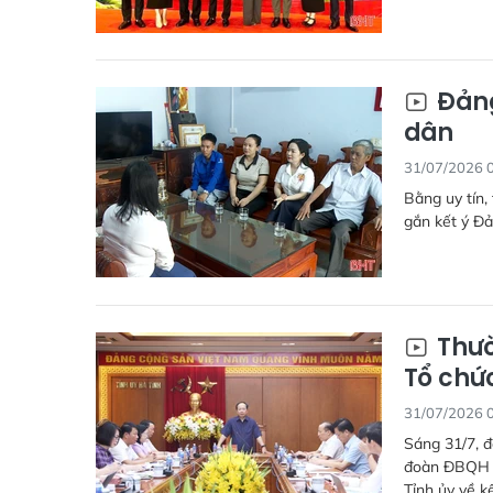
Đảng
dân
31/07/2026 
Bằng uy tín,
gắn kết ý Đả
Thườ
Tổ chứ
31/07/2026 
Sáng 31/7, đ
đoàn ĐBQH tỉ
Tỉnh ủy về k