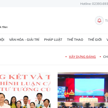
Hotline: 02393.69
T
HỘI
VĂN HÓA - GIẢI TRÍ
PHÁP LUẬT
THỂ THAO
THẾ GIỚI
XÂY DỰNG ĐẢNG
CH