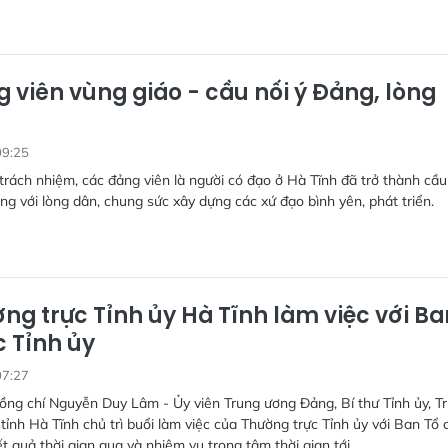
 viên vùng giáo - cầu nối ý Đảng, lòng
09:25
 trách nhiệm, các đảng viên là người có đạo ở Hà Tĩnh đã trở thành cầu
ng với lòng dân, chung sức xây dựng các xứ đạo bình yên, phát triển.
ng trực Tỉnh ủy Hà Tĩnh làm việc với Ba
c Tỉnh ủy
07:27
ồng chí Nguyễn Duy Lâm - Ủy viên Trung ương Đảng, Bí thư Tỉnh ủy, T
nh Hà Tĩnh chủ trì buổi làm việc của Thường trực Tỉnh ủy với Ban Tổ 
ết quả thời gian qua và nhiệm vụ trọng tâm thời gian tới.