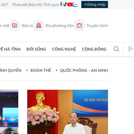
3.427
Theo dõi Báo Hà Tĩnh qua
Đăng nhập
in mới
Báo in
Đa phương tiện
Truyền hình
VỀ HÀ TĨNH
ĐỜI SỐNG
CÔNG NGHỆ
CỘNG ĐỒNG
ÍNH QUYỀN
ĐOÀN THỂ
QUỐC PHÒNG - AN NINH