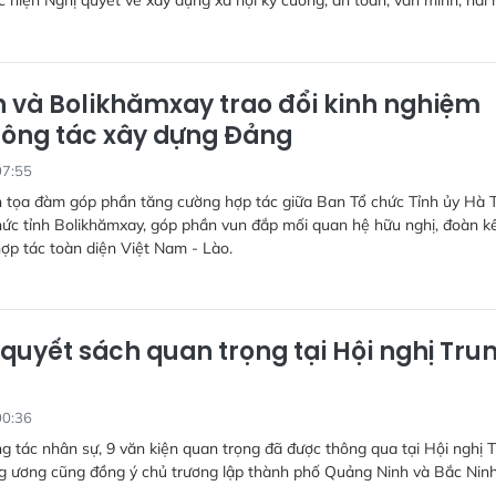
ực hiện Nghị quyết về xây dựng xã hội kỷ cương, an toàn, văn minh, hài 
h và Bolikhămxay trao đổi kinh nghiệm
công tác xây dựng Đảng
07:55
h tọa đàm góp phần tăng cường hợp tác giữa Ban Tổ chức Tỉnh ủy Hà 
ức tỉnh Bolikhămxay, góp phần vun đắp mối quan hệ hữu nghị, đoàn k
hợp tác toàn diện Việt Nam - Lào.
quyết sách quan trọng tại Hội nghị Tru
00:36
g tác nhân sự, 9 văn kiện quan trọng đã được thông qua tại Hội nghị 
ng ương cũng đồng ý chủ trương lập thành phố Quảng Ninh và Bắc Ninh