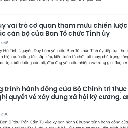
uy vai trò cơ quan tham mưu chiến lược
ác cán bộ của Ban Tổ chức Tỉnh ủy
04:48
ủy Hà Tĩnh Nguyễn Duy Lâm yêu cầu Ban Tổ chức Tỉnh ủy tiếp tục tha
n hiệu quả công tác sắp xếp, kiện toàn tổ chức bộ máy; chú trọng côn
ào tạo, bồi dưỡng cán bộ, đáp ứng yêu cầu nhiệm vụ trong giai đoạn m
 trình hành động của Bộ Chính trị thực
hị quyết về xây dựng xã hội kỷ cương, a
02:06
 Ban Bí thư Trần Cẩm Tú vừa ký ban hành Chương trình hành động củ