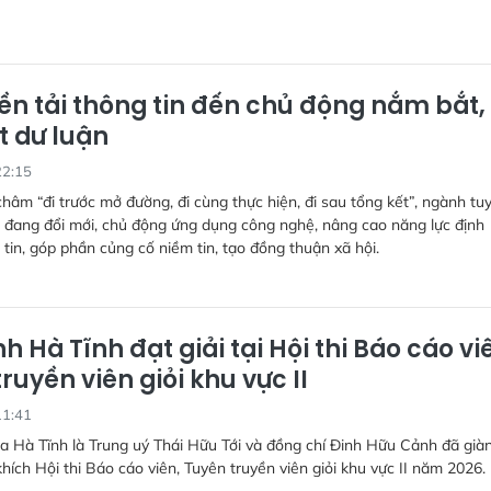
yền tải thông tin đến chủ động nắm bắt,
t dư luận
22:15
hâm “đi trước mở đường, đi cùng thực hiện, đi sau tổng kết”, ngành tu
 đang đổi mới, chủ động ứng dụng công nghệ, nâng cao năng lực định
tin, góp phần củng cố niềm tin, tạo đồng thuận xã hội.
inh Hà Tĩnh đạt giải tại Hội thi Báo cáo vi
ruyền viên giỏi khu vực II
11:41
ủa Hà Tĩnh là Trung uý Thái Hữu Tới và đồng chí Đinh Hữu Cảnh đã già
khích Hội thi Báo cáo viên, Tuyên truyền viên giỏi khu vực II năm 2026.