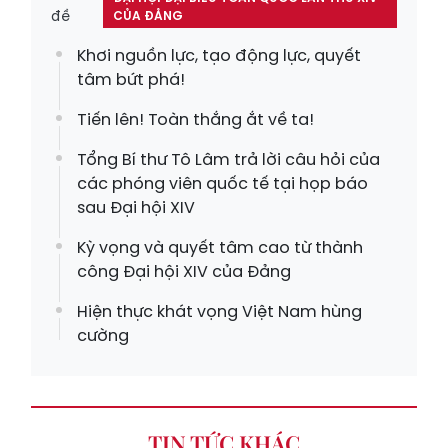
đề
CỦA ĐẢNG
Khơi nguồn lực, tạo động lực, quyết
tâm bứt phá!
Tiến lên! Toàn thắng ắt về ta!
Tổng Bí thư Tô Lâm trả lời câu hỏi của
các phóng viên quốc tế tại họp báo
sau Đại hội XIV
Kỳ vọng và quyết tâm cao từ thành
công Đại hội XIV của Đảng
Hiện thực khát vọng Việt Nam hùng
cường
TIN TỨC KHÁC