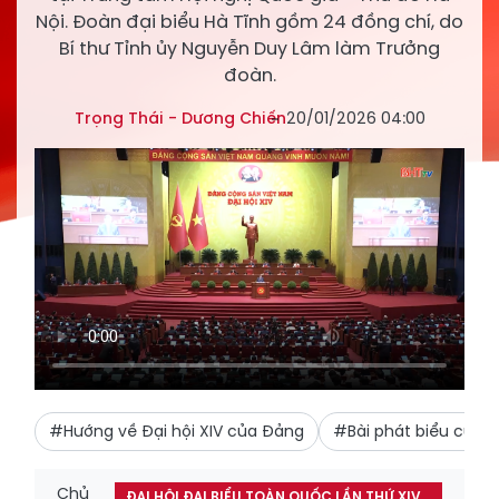
Nội. Đoàn đại biểu Hà Tĩnh gồm 24 đồng chí, do
Bí thư Tỉnh ủy Nguyễn Duy Lâm làm Trưởng
đoàn.
Trọng Thái - Dương Chiến
20/01/2026 04:00
#Hướng về Đại hội XIV của Đảng
#Bài phát biểu của T
Chủ
ĐẠI HỘI ĐẠI BIỂU TOÀN QUỐC LẦN THỨ XIV