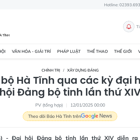
Hotline: 02393.69
T
HỘI
VĂN HÓA - GIẢI TRÍ
PHÁP LUẬT
THỂ THAO
THẾ GIỚI
CHÍNH TRỊ
XÂY DỰNG ĐẢNG
bộ Hà Tĩnh qua các kỳ đại h
hội Đảng bộ tỉnh lần thứ XI
PV (tổng hợp)
12/01/2025 00:00
Theo dõi Báo Hà Tĩnh trên
vn) - Đại hội Đảng bộ tỉnh lần thứ XIV diễn ra