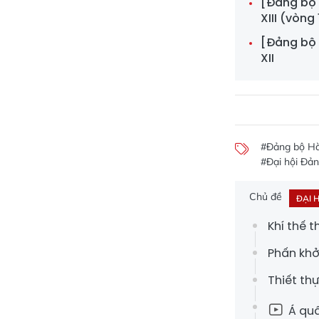
[Đảng bộ H
XIII (vòng 
[Đảng bộ H
XII
#Đảng bộ Hà 
#Đại hội Đản
Chủ đề
ĐẠI 
Khí thế 
Phấn khở
Thiết th
Á quâ