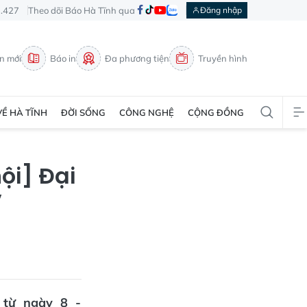
3.427
Theo dõi Báo Hà Tĩnh qua
Đăng nhập
in mới
Báo in
Đa phương tiện
Truyền hình
VỀ HÀ TĨNH
ĐỜI SỐNG
CÔNG NGHỆ
CỘNG ĐỒNG
ội] Đại
V
 từ ngày 8 -