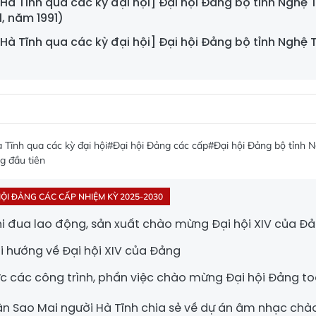
à Tĩnh qua các kỳ đại hội] Đại hội Đảng bộ tỉnh Nghệ T
1, năm 1991)
à Tĩnh qua các kỳ đại hội] Đại hội Đảng bộ tỉnh Nghệ T
Tĩnh qua các kỳ đại hội
#Đại hội Đảng các cấp
#Đại hội Đảng bộ tỉnh 
g đầu tiên
HỘI ĐẢNG CÁC CẤP NHIỆM KỲ 2025-2030
thi đua lao động, sản xuất chào mừng Đại hội XIV của Đ
i hướng về Đại hội XIV của Đảng
ực các công trình, phần việc chào mừng Đại hội Đảng t
n Sao Mai người Hà Tĩnh chia sẻ về dự án âm nhạc ch