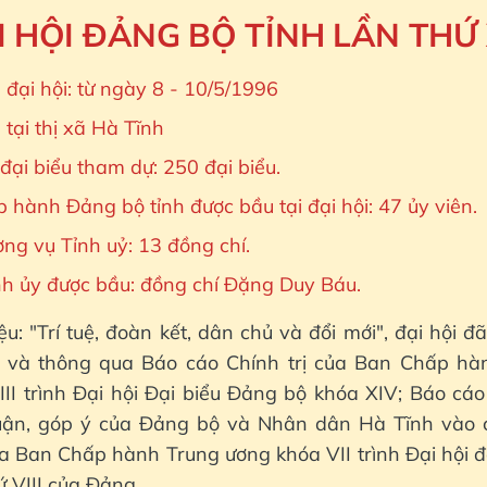
I HỘI ĐẢNG BỘ TỈNH LẦN THỨ 
 đại hội: từ ngày 8 - 10/5/1996
 tại thị xã Hà Tĩnh
đại biểu tham dự: 250 đại biểu.
hành Đảng bộ tỉnh được bầu tại đại hội: 47 ủy viên.
ng vụ Tỉnh uỷ: 13 đồng chí.
ỉnh ủy được bầu: đồng chí Đặng Duy Báu.
ệu: "Trí tuệ, đoàn kết, dân chủ và đổi mới", đại hội đ
ý và thông qua Báo cáo Chính trị của Ban Chấp h
III trình Đại hội Đại biểu Đảng bộ khóa XIV; Báo cá
luận, góp ý của Đảng bộ và Nhân dân Hà Tĩnh vào 
a Ban Chấp hành Trung ương khóa VII trình Đại hội đ
ứ VIII của Đảng.