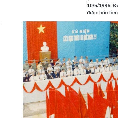
10/5/1996. Đ
được bầu làm 
Ẻ