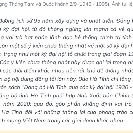
ng Tháng Tám và Quốc khánh 2/9 (1945 - 1995). Ảnh tư liệ
đường lịch sử 95 năm xây dựng và phát triển, Đảng 
ều kỳ đại hội, từ đó không ngừng lớn mạnh cả về q
ng vai trò hạt nhân lãnh đạo hệ thống chính trị tỉnh
còn một số ý kiến chưa thống nhất về một số kỳ đại hộ
n trọng như một kỳ đại hội tổ chức trong giai đoạn 
ác ý kiến chưa thống nhất này được ghi lại trong nhi
ở các thời điểm khác nhau nên rất khó để thống nhất,
n bộ nội dung đăng tải lần này, Báo Hà Tĩnh chỉ tổng
cuốn sách “Đảng bộ Hà Tĩnh qua các kỳ đại hội 1930 
ng bộ tỉnh Hà Tĩnh phối hợp Nhà Xuất bản Chính tr
n năm 2020; qua đó, góp phần khẳng định vai trò
 Hà Tĩnh đối với những thắng lợi của phong trào 
h mạng Việt Nam trong các giai đoạn khác nhau.