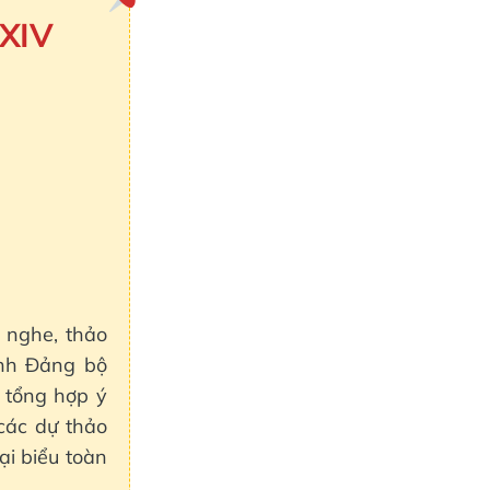
XIV
ã nghe, thảo
ành Đảng bộ
o tổng hợp ý
các dự thảo
ại biểu toàn