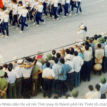
 Nhân dân thị xã Hà Tĩnh (nay là thành phố Hà Tĩnh) tổ chức