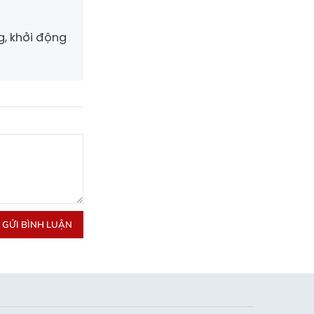
g, khởi động
GỬI BÌNH LUẬN