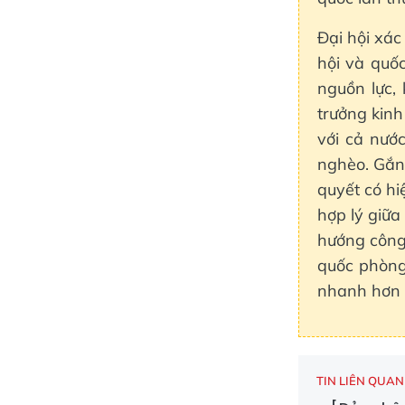
Đại hội xác
hội và quố
nguồn lực,
trưởng kin
với cả nước
nghèo. Gắn 
quyết có hi
hợp lý giữa
hướng công
quốc phòng 
nhanh hơn 
TIN LIÊN QUAN