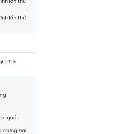
ĩnh lần thứ
ĩnh lần thứ
Nghệ Tĩnh
ảng
oàn quốc
ào mừng Đại