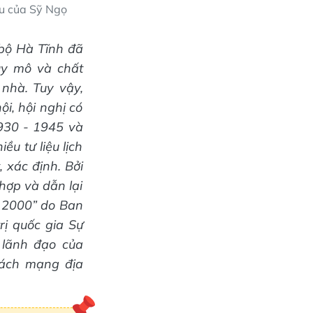
u của Sỹ Ngọ
bộ Hà Tĩnh đã
uy mô và chất
 nhà. Tuy vậy,
i, hội nghị có
1930 - 1945 và
ều tư liệu lịch
 xác định. Bởi
 hợp và dẫn lại
- 2000” do Ban
ị quốc gia Sự
 lãnh đạo của
cách mạng địa