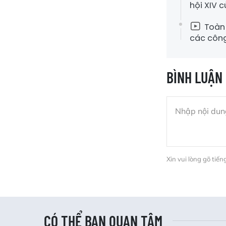
hội XIV 
Toàn 
các công
BÌNH LUẬN
Xin vui lòng gõ tiến
CÓ THỂ BẠN QUAN TÂM