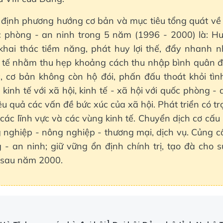
 định phương hướng cơ bản và mục tiêu tổng quát về 
c phòng - an ninh trong 5 năm (1996 - 2000) là: H
 khai thác tiềm năng, phát huy lợi thế, đẩy nhanh n
h tế nhằm thu hẹp khoảng cách thu nhập bình quân đ
, cơ bản không còn hộ đói, phấn đấu thoát khỏi tìn
kinh tế với xã hội, kinh tế - xã hội với quốc phòng - a
ệu quả các vấn đề bức xúc của xã hội. Phát triển có t
 các lĩnh vực và các vùng kinh tế. Chuyển dịch cơ cấu 
 nghiệp - nông nghiệp - thương mại, dịch vụ. Củng c
- an ninh; giữ vững ổn định chính trị, tạo đà cho s
sau năm 2000.