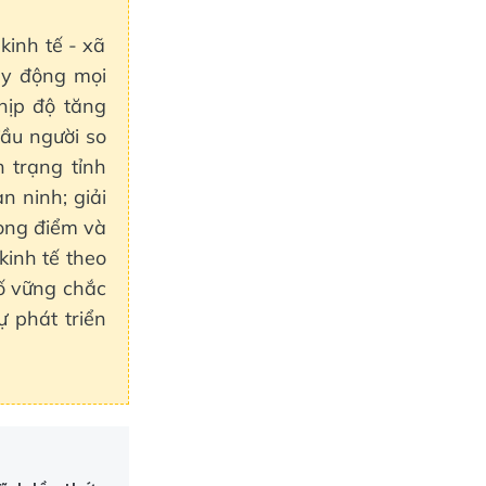
kinh tế - xã
uy động mọi
hịp độ tăng
ầu người so
h trạng tỉnh
n ninh; giải
rọng điểm và
kinh tế theo
ố vững chắc
ự phát triển