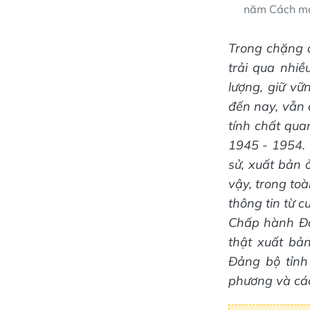
năm Cách mạ
Trong chặng 
trải qua nhi
lượng, giữ vữ
đến nay, vẫn 
tính chất qua
1945 - 1954. C
sử, xuất bản 
vậy, trong toà
thông tin từ 
Chấp hành Đả
thật xuất bả
Đảng bộ tỉnh
phương và các