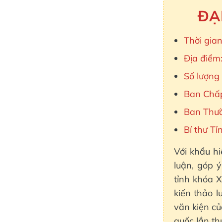
ĐẠ
Thời gian
Địa điểm:
Số lượng 
Ban Chấp 
Ban Thườ
Bí thư T
Với khẩu hi
luận, góp 
tỉnh khóa X
kiến thảo 
văn kiện củ
quốc lần th