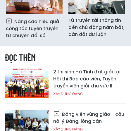
Từ truyền tải thông tin
Nâng cao hiệu quả
đến chủ động nắm bắt,
công tác tuyên truyền
dẫn dắt dư luận
từ chuyển đổi số
ĐỌC THÊM
2 thí sinh Hà Tĩnh đạt giải tại
Hội thi Báo cáo viên, Tuyên
truyền viên giỏi khu vực II
XÂY DỰNG ĐẢNG
Đảng viên vùng giáo - cầu
nối ý Đảng, lòng dân
XÂY DỰNG ĐẢNG