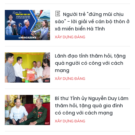
Người trẻ "đứng mũi chịu
sào" - lời giải về cán bộ thôn ở
xã miền biển Hà Tĩnh
XÂY DỰNG ĐẢNG
Lãnh đạo tỉnh thăm hỏi, tặng
quà người có công với cách
mạng
XÂY DỰNG ĐẢNG
Bí thư Tỉnh ủy Nguyễn Duy Lâm
thăm hỏi, tặng quà gia đình
có công với cách mạng
XÂY DỰNG ĐẢNG