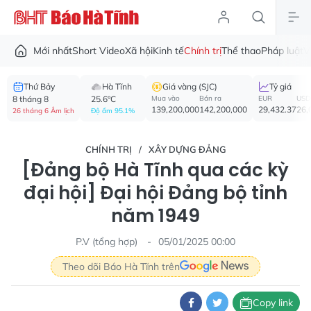
Mới nhất
Short Video
Xã hội
Kinh tế
Chính trị
Thể thao
Pháp luật
V
Thứ Bảy
Hà Tĩnh
Giá vàng (SJC)
Tỷ giá
8 tháng 8
25.6°C
Mua vào
Bán ra
EUR
USD
139,200,000
142,200,000
29,432.37
26,
26 tháng 6 Âm lịch
Độ ẩm 95.1%
CHÍNH TRỊ
XÂY DỰNG ĐẢNG
[Đảng bộ Hà Tĩnh qua các kỳ
đại hội] Đại hội Đảng bộ tỉnh
năm 1949
P.V (tổng hợp)
05/01/2025 00:00
Theo dõi Báo Hà Tĩnh trên
Copy link