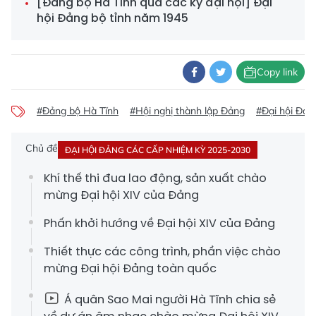
[Đảng bộ Hà Tĩnh qua các kỳ đại hội] Đại
hội Đảng bộ tỉnh năm 1945
Copy link
#Đảng bộ Hà Tĩnh
#Hội nghị thành lập Đảng
#Đại hội Đản
Chủ đề
ĐẠI HỘI ĐẢNG CÁC CẤP NHIỆM KỲ 2025-2030
Khí thế thi đua lao động, sản xuất chào
mừng Đại hội XIV của Đảng
Phấn khởi hướng về Đại hội XIV của Đảng
Thiết thực các công trình, phần việc chào
mừng Đại hội Đảng toàn quốc
Á quân Sao Mai người Hà Tĩnh chia sẻ