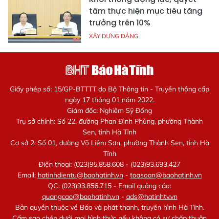
tâm thực hiện mục tiêu tăng
trưởng trên 10%
XÂY DỰNG ĐẢNG
Giấy phép số: 15/GP-BTTTT do Bộ Thông tin - Truyền thông cấp
ngày 17 tháng 01 năm 2022.
Giám đốc: Nghiêm Sỹ Đống
Trụ sở chính: Số 22, đường Phan Đình Phùng, phường Thành
Sen, tỉnh Hà Tĩnh
Cơ sở 2: Số 01, đường Võ Liêm Sơn, phường Thành Sen, tỉnh Hà
Tĩnh
Điện thoại: (023)95.858.608 - (023)93.693.427
Email:
hatinhdientu@baohatinh.vn
-
toasoan@baohatinh.vn
QC: (023)93.856.715 - Email quảng cáo:
quangcao@baohatinh.vn
-
ads@hatinhtv.vn
Bản quyền thuộc về Báo và phát thanh, truyền hình Hà Tĩnh.
Cấm sao chép dưới mọi hình thức nếu không có sự chấp thuận