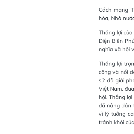
Cách mạng T
hòa, Nhà nướ
Thắng lợi của
Điện Biên Phủ
nghĩa xã hội 
Thắng lợi trọ
công và nổi d
sử, đã giải p
Việt Nam, đưa
hội. Thắng lợi
đã nâng dân t
vì lý tưởng c
tránh khỏi củ