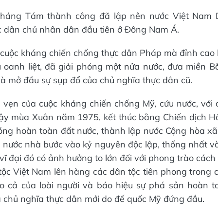
háng Tám thành công đã lập nên nước Việt Nam 
c dân chủ nhân dân đầu tiên ở Đông Nam Á.
 cuộc kháng chiến chống thực dân Pháp mà đỉnh cao 
 oanh liệt, đã giải phóng một nửa nước, đưa miền Bắ
và mở đầu sự sụp đổ của chủ nghĩa thực dân cũ.
n vẹn của cuộc kháng chiến chống Mỹ, cứu nước, với 
ậy mùa Xuân năm 1975, kết thúc bằng Chiến dịch Hồ
hóng hoàn toàn đất nước, thành lập nước Cộng hòa xã
 nước nhà bước vào kỷ nguyên độc lập, thống nhất v
 vĩ đại đó có ảnh hưởng to lớn đối với phong trào cách
ộc Việt Nam lên hàng các dân tộc tiên phong trong 
ao cả của loài người và báo hiệu sự phá sản hoàn 
a chủ nghĩa thực dân mới do đế quốc Mỹ đứng đầu.