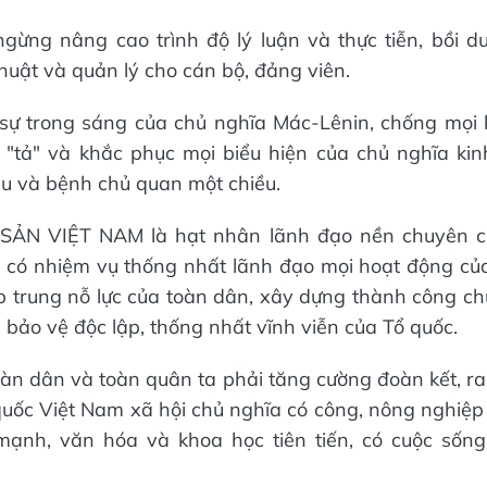
ừng nâng cao trình độ lý luận và thực tiễn, bồi d
huật và quản lý cho cán bộ, đảng viên.
sự trong sáng của chủ nghĩa Mác-Lênin, chống mọi
 "tả" và khắc phục mọi biểu hiện của chủ nghĩa ki
ều và bệnh chủ quan một chiều.
ẢN VIỆT NAM là hạt nhân lãnh đạo nền chuyên ch
g có nhiệm vụ thống nhất lãnh đạo mọi hoạt động củ
ập trung nỗ lực của toàn dân, xây dựng thành công ch
 bảo vệ độc lập, thống nhất vĩnh viễn của Tổ quốc.
àn dân và toàn quân ta phải tăng cường đoàn kết, r
uốc Việt Nam xã hội chủ nghĩa có công, nông nghiệp 
ạnh, văn hóa và khoa học tiên tiến, có cuộc sốn