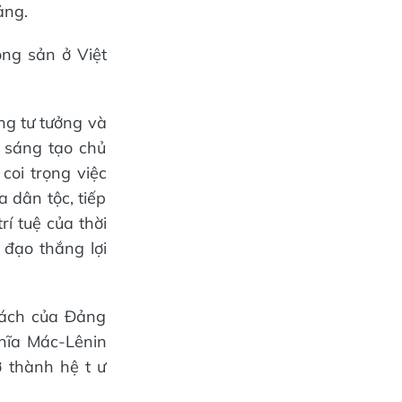
ảng.
ộng sản ở Việt
g tư tưởng và
 sáng tạo chủ
coi trọng việc
 dân tộc, tiếp
í tuệ của thời
 đạo thắng lợi
sách của Đảng
hĩa Mác-Lênin
ở thành hệ t ư