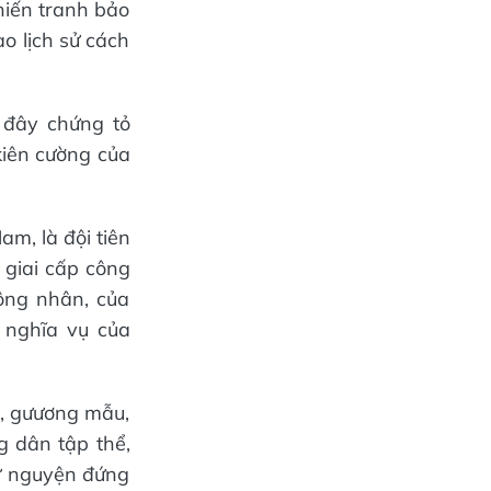
chiến tranh bảo
ào lịch sử cách
n đây chứng tỏ
kiên cường của
, là đội tiên
 giai cấp công
công nhân, của
 nghĩa vụ của
a, gưương mẫu,
g dân tập thể,
tự nguyện đứng