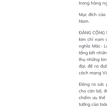
trong hàng ng
Mục đích của 
Nam.
ĐẢNG CỘNG SẢ
kim chỉ nam 
nghĩa Mác- Lê
tổng kết nhữn
thụ những kin
đại, đề ra đư
cách mạng Vi
Đảng ra sức 
cho cán bộ, 
chiếm ưu thế 
tưởng của toà