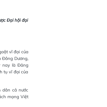
ợc Đại hội đại
oặt vĩ đại của
n Đông Dương,
y nay là Đảng
 tụ vĩ đại của
n dân cả nước
cách mạng Việt