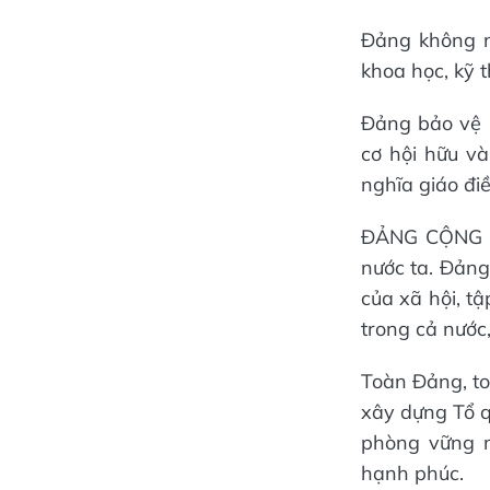
Đảng không ng
khoa học, kỹ t
Đảng bảo vệ 
cơ hội hữu và
nghĩa giáo đi
ĐẢNG CỘNG S
nước ta. Đản
của xã hội, t
trong cả nước,
Toàn Đảng, to
xây dựng Tổ q
phòng vững m
hạnh phúc.