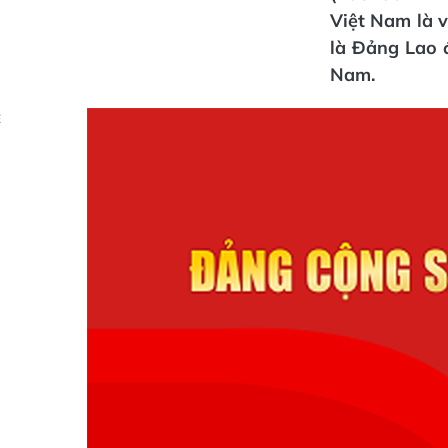
Việt Nam là 
là Đảng Lao 
Nam.
Ẻ