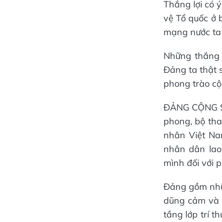
Thắng lợi có ý
vệ Tổ quốc ở b
mạng nước ta 
Những thắng l
Đảng ta thật 
phong trào cộ
ĐẢNG CỘNG SẢ
phong, bộ tha
nhân Việt Nam
nhân dân lao
mình đối với 
Đảng gồm nhữn
dũng cảm và h
tầng lớp trí 