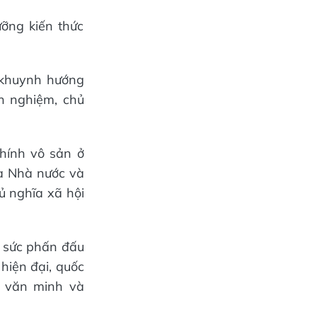
ưỡng kiến thức
 khuynh hướng
nh nghiệm, chủ
ính vô sản ở
a Nhà nước và
ủ nghĩa xã hội
a sức phấn đấu
hiện đại, quốc
g văn minh và