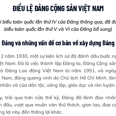
ĐIỀU LỆ ĐẢNG CỘNG SẢN VIỆT NAM
ại biểu toàn quốc lần thứ IV của Đảng thông qua,
đã đư
biểu toàn quốc lần thứ V và VI của Đảng bổ sung)
Đảng và những vấn đề cơ bản về xây dựng Đảng
2 năm 1930, một sự kiện lịch sử đã đánh dấu bước ng
ệt Nam. Đó là việc thành lập Đảng ta, Đảng Cộng sả
 là Đảng Lao động Việt Nam từ năm 1951, và ngà
 Nam, đảng quang vinh do Chủ tịch Hồ Chí Minh, lãnh
nhân và của dân tộc, sáng lập, giáo dục và rèn luyện.
y, trải qua hơn nửa thế kỷ, Đảng đã lãnh đạo nhâ
n đấu, vượt qua muôn vàn thử thách, gian lao, đưa 
g lợi này đến thắng lợi khác.