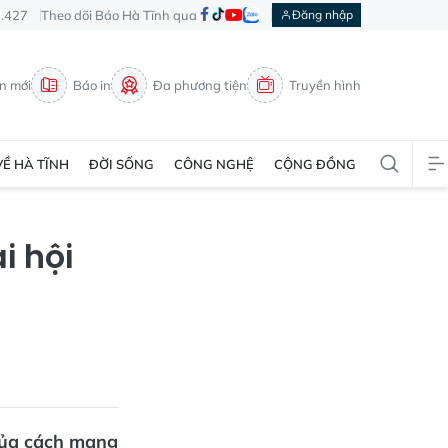
3.427
Theo dõi Báo Hà Tĩnh qua
Đăng nhập
in mới
Báo in
Đa phương tiện
Truyền hình
VỀ HÀ TĨNH
ĐỜI SỐNG
CÔNG NGHỆ
CỘNG ĐỒNG
i hội
 của cách mạng