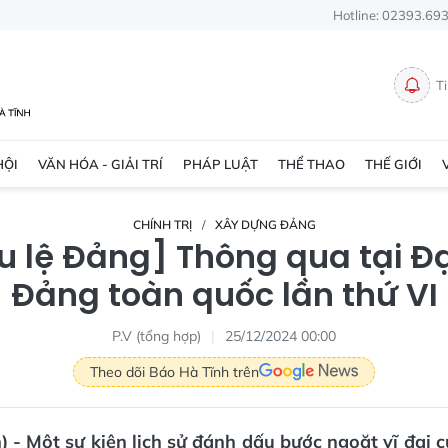
Hotline: 02393.69
T
HỘI
VĂN HÓA - GIẢI TRÍ
PHÁP LUẬT
THỂ THAO
THẾ GIỚI
CHÍNH TRỊ
XÂY DỰNG ĐẢNG
u lệ Đảng] Thông qua tại Đạ
Đảng toàn quốc lần thứ VI
P.V (tổng hợp)
25/12/2024 00:00
Theo dõi Báo Hà Tĩnh trên
) - Một sự kiện lịch sử đánh dấu bước ngoặt vĩ đại