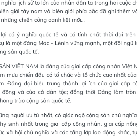
 nghĩa lịch sử to lớn của nhân dân ta trong hai cuộc 
iên giới tây nam và biên giới phía bắc đã ghi thêm v
những chiến công oanh liệt mới...
ợi có ý nghĩa quốc tế và có tính chất thời đại trê
sự là một đảng Mác - Lênin vững mạnh, một đội ngũ 
ng sản quốc tế.
N VIỆT NAM là đảng của giai cấp công nhân Việt Nam
m mưu chiến đấu có tổ chức và tổ chức cao nhất của
. Đảng đại biểu trung thành lợi ích của giai cấp 
 động và của cả dân tộc; đồng thời Đảng làm tròn
phong trào cộng sản quốc tế.
g người ưu tú nhất, có giác ngộ cộng sản chủ nghĩ
y sinh nhất trong giai cấp công nhân, giai cấp nôn
thức xã hội chủ nghĩa và các tầng lớp lao động khác, 