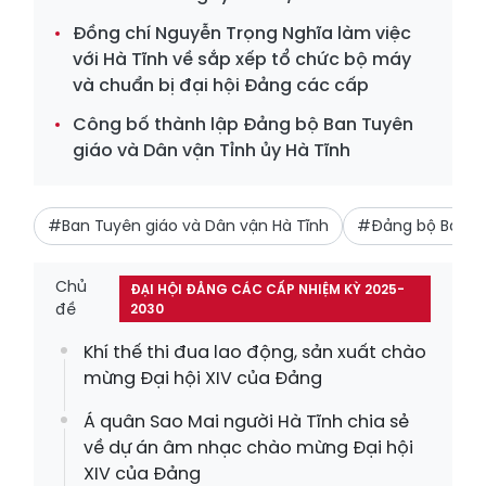
Đồng chí Nguyễn Trọng Nghĩa làm việc
với Hà Tĩnh về sắp xếp tổ chức bộ máy
và chuẩn bị đại hội Đảng các cấp
Công bố thành lập Đảng bộ Ban Tuyên
giáo và Dân vận Tỉnh ủy Hà Tĩnh
#Ban Tuyên giáo và Dân vận Hà Tĩnh
#Đảng bộ Ban Tu
Chủ
ĐẠI HỘI ĐẢNG CÁC CẤP NHIỆM KỲ 2025-
đề
2030
Khí thế thi đua lao động, sản xuất chào
mừng Đại hội XIV của Đảng
Á quân Sao Mai người Hà Tĩnh chia sẻ
về dự án âm nhạc chào mừng Đại hội
XIV của Đảng