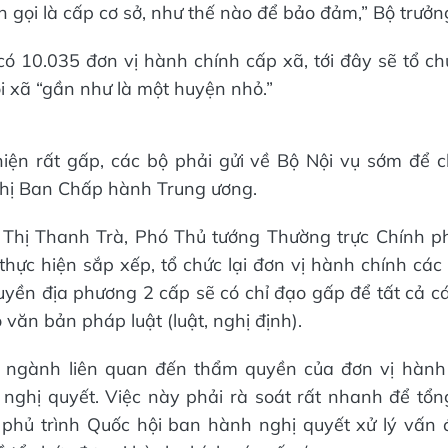
n gọi là cấp cơ sở, như thế nào để bảo đảm,” Bộ trưởng
ó 10.035 đơn vị hành chính cấp xã, tới đây sẽ tổ ch
i xã “gần như là một huyện nhỏ.”
hiện rất gấp, các bộ phải gửi về Bộ Nội vụ sớm để c
ghị Ban Chấp hành Trung ương.
Thị Thanh Trà, Phó Thủ tướng Thường trực Chính p
thực hiện sắp xếp, tổ chức lại đơn vị hành chính cá
uyền địa phương 2 cấp sẽ có chỉ đạo gấp để tất cả 
ộ văn bản pháp luật (luật, nghị định).
n ngành liên quan đến thẩm quyền của đơn vị hành 
 nghị quyết. Việc này phải rà soát rất nhanh để tổ
phủ trình Quốc hội ban hành nghị quyết xử lý vấn 