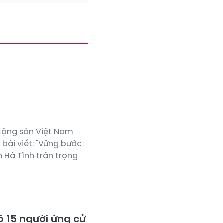
Cộng sản Việt Nam
 bài viết: "Vững bước
h Hà Tĩnh trân trọng
ộ 15 người ứng cử