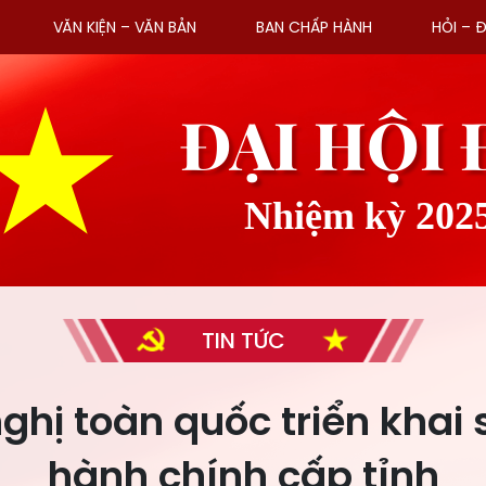
VĂN KIỆN – VĂN BẢN
BAN CHẤP HÀNH
HỎI – 
ĐẠI HỘI
Nhiệm kỳ 202
TIN TỨC
nghị toàn quốc triển khai
hành chính cấp tỉnh