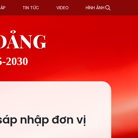
ĐÁP
TIN TỨC
VIDEO
HÌNH ẢNH
 ĐẢNG
5-2030
 sáp nhập đơn vị