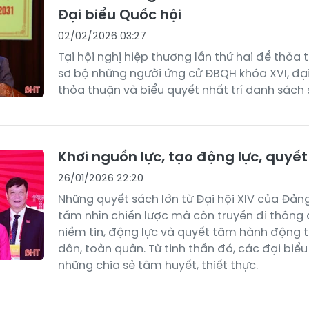
Đại biểu Quốc hội
02/02/2026 03:27
Tại hội nghị hiệp thương lần thứ hai để thỏa
sơ bộ những người ứng cử ĐBQH khóa XVI, đại
thỏa thuận và biểu quyết nhất trí danh sách 
Khơi nguồn lực, tạo động lực, quyế
26/01/2026 22:20
Những quyết sách lớn từ Đại hội XIV của Đản
tầm nhìn chiến lược mà còn truyền đi thôn
niềm tin, động lực và quyết tâm hành động 
dân, toàn quân. Từ tinh thần đó, các đại biể
những chia sẻ tâm huyết, thiết thực.