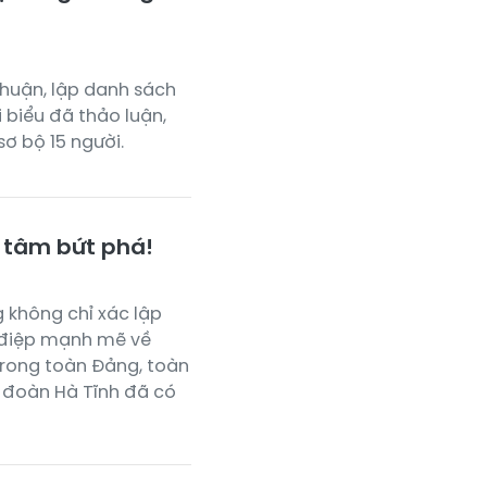
 thuận, lập danh sách
 biểu đã thảo luận,
sơ bộ 15 người.
t tâm bứt phá!
g không chỉ xác lập
g điệp mạnh mẽ về
trong toàn Đảng, toàn
u đoàn Hà Tĩnh đã có