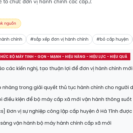
 tổ chức đơn vị hành chính các cấp./.
nk nguồn
hành chính
#sắp xếp đơn vị hành chính
#bỏ cấp huyện
HỨC BỘ MÁY TINH - GỌN - MẠNH - HIỆU NĂNG - HIỆU LỰC - HIỆU QUẢ
o các kiến nghị, tạo thuận lợi để đơn vị hành chính mớ
p nhàng trong giải quyết thủ tục hành chính cho người 
i điều kiện để bộ máy cấp xã mới vận hành thông suốt
s] Đơn vị sự nghiệp công lập cấp huyện ở Hà Tĩnh được
sàng vận hành bộ máy hành chính cấp xã mới