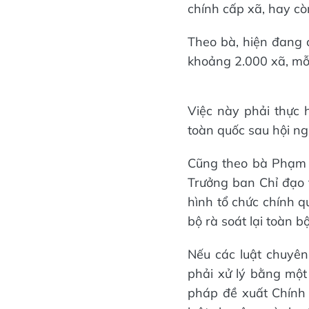
chính cấp xã, hay cò
Theo bà, hiện đang c
khoảng 2.000 xã, mỗ
Việc này phải thực 
toàn quốc sau hội n
Cũng theo bà Phạm 
Trưởng ban Chỉ đạo 
hình tổ chức chính q
bộ rà soát lại toàn b
Nếu các luật chuyê
phải xử lý bằng một
pháp đề xuất Chính 