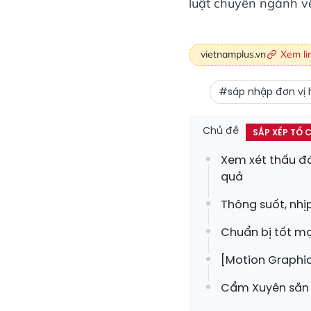
luật chuyên ngành về
vietnamplus.vn
Xem li
#sáp nhập đơn vị 
Chủ đề
SẮP XẾP TỔ C
Xem xét thấu đá
quả
Thông suốt, nhị
Chuẩn bị tốt mọ
[Motion Graphic
Cẩm Xuyên sẵn 