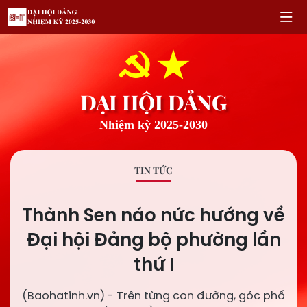
ĐẠI HỘI ĐẢNG
Nhiệm kỳ 2025-2030
TIN TỨC
Thành Sen náo nức hướng về
Đại hội Đảng bộ phường lần
thứ I
(Baohatinh.vn) - Trên từng con đường, góc phố