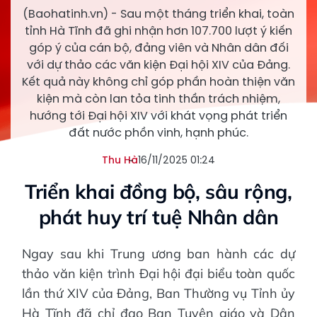
(Baohatinh.vn) - Sau một tháng triển khai, toàn
tỉnh Hà Tĩnh đã ghi nhận hơn 107.700 lượt ý kiến
góp ý của cán bộ, đảng viên và Nhân dân đối
với dự thảo các văn kiện Đại hội XIV của Đảng.
Kết quả này không chỉ góp phần hoàn thiện văn
kiện mà còn lan tỏa tinh thần trách nhiệm,
hướng tới Đại hội XIV với khát vọng phát triển
đất nước phồn vinh, hạnh phúc.
Thu Hà
16/11/2025 01:24
Triển khai đồng bộ, sâu rộng,
phát huy trí tuệ Nhân dân
Ngay sau khi Trung ương ban hành các dự
thảo văn kiện trình Đại hội đại biểu toàn quốc
lần thứ XIV của Đảng, Ban Thường vụ Tỉnh ủy
Hà Tĩnh đã chỉ đạo Ban Tuyên giáo và Dân