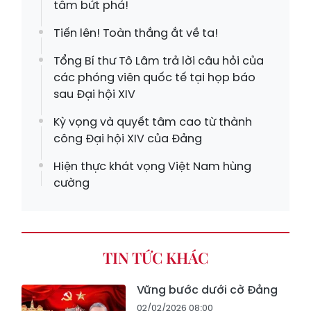
tâm bứt phá!
Tiến lên! Toàn thắng ắt về ta!
Tổng Bí thư Tô Lâm trả lời câu hỏi của
các phóng viên quốc tế tại họp báo
sau Đại hội XIV
Kỳ vọng và quyết tâm cao từ thành
công Đại hội XIV của Đảng
Hiện thực khát vọng Việt Nam hùng
cường
TIN TỨC KHÁC
Vững bước dưới cờ Đảng
02/02/2026 08:00