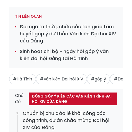
TIN LIÊN QUAN
Đội ngũ trí thức, chức sắc tôn giáo tâm
huyết góp ý dự thảo Văn kiện Đại hội XIV
của Đảng
Sinh hoạt chi bộ - ngày hội góp ý văn
kiện đại hội Đảng tại Hà Tĩnh
#Hà Tĩnh
#Văn kiện Đại hội XIV
#góp ý
#Đại hội
Chủ
ĐÓNG GÓP Ý KIẾN CÁC VĂN KIỆN TRÌNH ĐẠI
đề
HỘI XIV CỦA ĐẢNG
Chuẩn bị chu đáo lễ khởi công các
công trình, dự án chào mừng Đại hội
XIV của Đảng