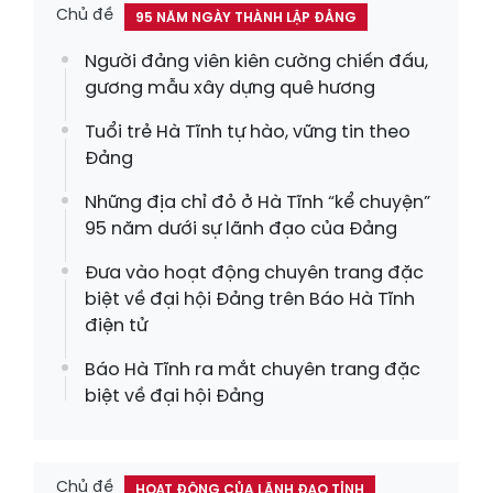
Chủ đề
95 NĂM NGÀY THÀNH LẬP ĐẢNG
Người đảng viên kiên cường chiến đấu,
gương mẫu xây dựng quê hương
Tuổi trẻ Hà Tĩnh tự hào, vững tin theo
Đảng
Những địa chỉ đỏ ở Hà Tĩnh “kể chuyện”
95 năm dưới sự lãnh đạo của Đảng
Đưa vào hoạt động chuyên trang đặc
biệt về đại hội Đảng trên Báo Hà Tĩnh
điện tử
Báo Hà Tĩnh ra mắt chuyên trang đặc
biệt về đại hội Đảng
Chủ đề
HOẠT ĐỘNG CỦA LÃNH ĐẠO TỈNH