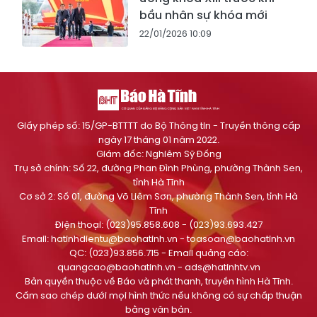
bầu nhân sự khóa mới
22/01/2026 10:09
Giấy phép số: 15/GP-BTTTT do Bộ Thông tin - Truyền thông cấp
ngày 17 tháng 01 năm 2022.
Giám đốc: Nghiêm Sỹ Đống
Trụ sở chính: Số 22, đường Phan Đình Phùng, phường Thành Sen,
tỉnh Hà Tĩnh
Cơ sở 2: Số 01, đường Võ Liêm Sơn, phường Thành Sen, tỉnh Hà
Tĩnh
Điện thoại: (023)95.858.608 - (023)93.693.427
Email:
hatinhdientu@baohatinh.vn
-
toasoan@baohatinh.vn
QC: (023)93.856.715 - Email quảng cáo:
quangcao@baohatinh.vn
-
ads@hatinhtv.vn
Bản quyền thuộc về Báo và phát thanh, truyền hình Hà Tĩnh.
Cấm sao chép dưới mọi hình thức nếu không có sự chấp thuận
bằng văn bản.